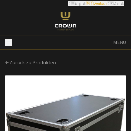
🇬🇧
English
🇩🇪
Deutsch
🇩🇰
Dansk
MENU
Zurück zu Produkten