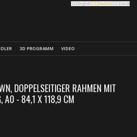
🇬🇧
English
🇩🇪
Deutsch
🇩🇰
Dansk
NDLER
3D PROGRAMM
VIDEO
WN, DOPPELSEITIGER RAHMEN MIT
A0 - 84,1 X 118,9 CM