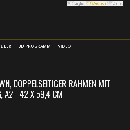
🇬🇧
English
🇩🇪
Deutsch
🇩🇰
Dansk
NDLER
3D PROGRAMM
VIDEO
WN, DOPPELSEITIGER RAHMEN MIT
 A2 - 42 X 59,4 CM