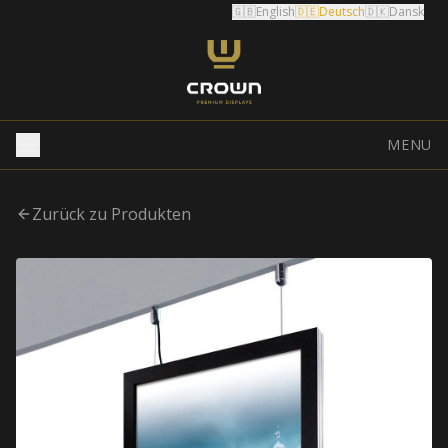
🇬🇧
English
🇩🇪
Deutsch
🇩🇰
Dansk
MENU
Zurück zu Produkten