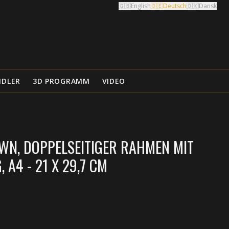
🇬🇧
English
🇩🇪
Deutsch
🇩🇰
Dansk
NDLER
3D PROGRAMM
VIDEO
WN, DOPPELSEITIGER RAHMEN MIT
 A4 - 21 X 29,7 CM