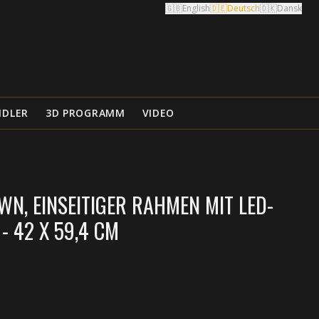
🇬🇧
English
🇩🇪
Deutsch
🇩🇰
Dansk
NDLER
3D PROGRAMM
VIDEO
N, EINSEITIGER RAHMEN MIT LED-
- 42 X 59,4 CM