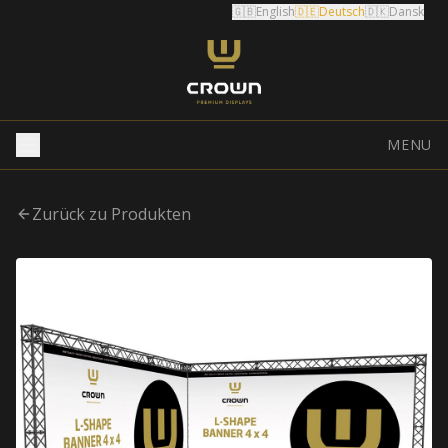
🇬🇧
English
🇩🇪
Deutsch
🇩🇰
Dansk
MENU
Zurück zu Produkten