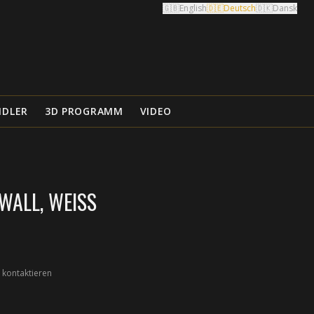
🇬🇧
English
🇩🇪
Deutsch
🇩🇰
Dansk
NDLER
3D PROGRAMM
VIDEO
ALL, WEISS
 kontaktieren