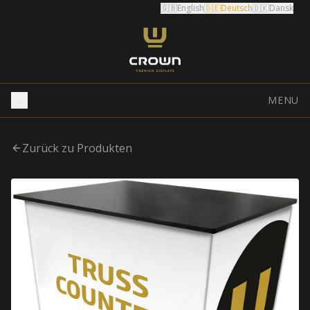
🇬🇧
English
🇩🇪
Deutsch
🇩🇰
Dansk
MENU
Zurück zu Produkten