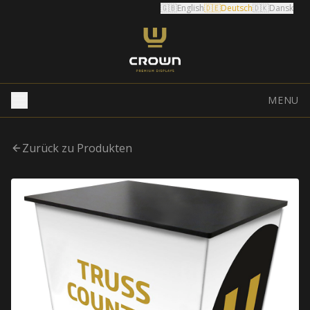
🇬🇧
English
🇩🇪
Deutsch
🇩🇰
Dansk
MENU
Zurück zu Produkten