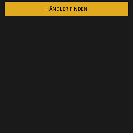
HÄNDLER FINDEN
© 2026 CROWN - Endlose Display-Lösungen
-
DSI / DSE