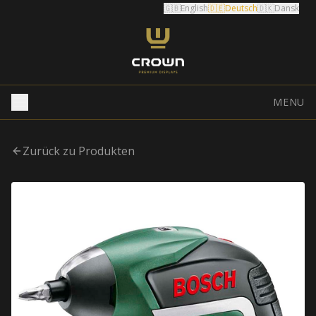
🇬🇧
English
🇩🇪
Deutsch
🇩🇰
Dansk
MENU
Zurück zu Produkten