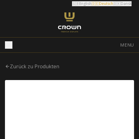
🇬🇧
English
🇩🇪
Deutsch
🇩🇰
Dansk
MENU
Zurück zu Produkten