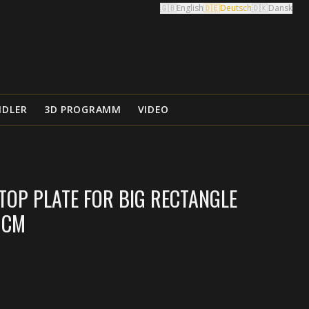
🇬🇧
English
🇩🇪
Deutsch
🇩🇰
Dansk
NDLER
3D PROGRAMM
VIDEO
TOP PLATE FOR BIG RECTANGLE
 CM