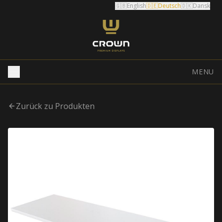
🇬🇧
English
🇩🇪
Deutsch
🇩🇰
Dansk
MENU
Zurück zu Produkten