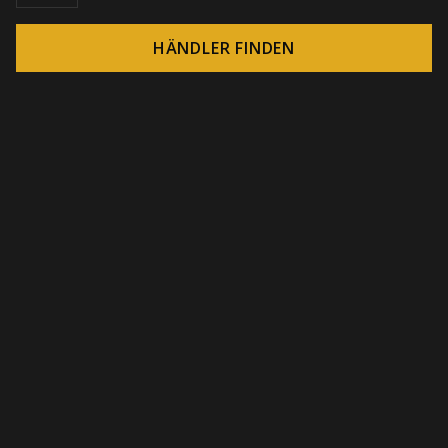
HÄNDLER FINDEN
© 2026 CROWN - Endlose Display-Lösungen
-
DSI / DSE