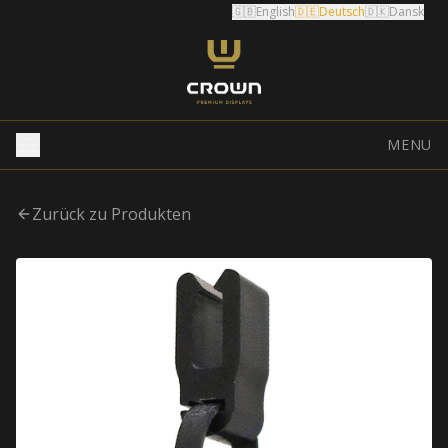
🇬🇧
English
🇩🇪
Deutsch
🇩🇰
Dansk
MENU
Zurück zu Produkten