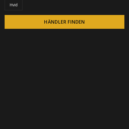
Hvid
HÄNDLER FINDEN
© 2026 CROWN - Endlose Display-Lösungen
-
DSI / DSE