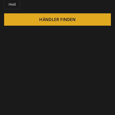
Hvid
HÄNDLER FINDEN
© 2026 CROWN - Endlose Display-Lösungen
-
DSI / DSE