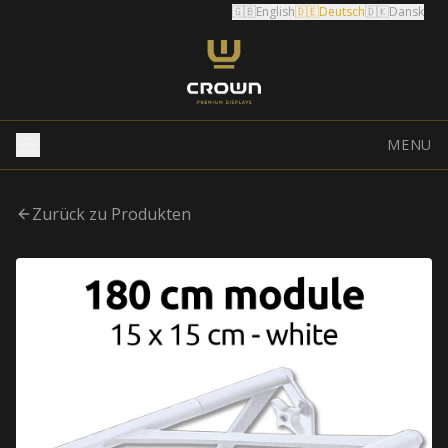
🇬🇧
English
🇩🇪
Deutsch
🇩🇰
Dansk
MENU
Zurück zu Produkten