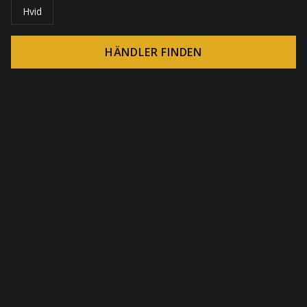
Hvid
HÄNDLER FINDEN
© 2026 CROWN - Endlose Display-Lösungen
-
DSI / DSE