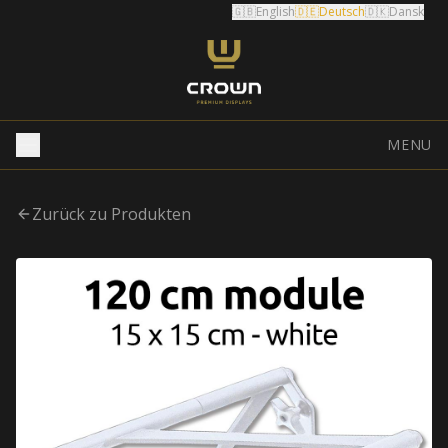
🇬🇧
English
🇩🇪
Deutsch
🇩🇰
Dansk
MENU
Zurück zu Produkten