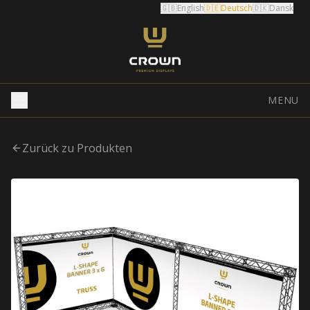
🇬🇧
English
🇩🇪
Deutsch
🇩🇰
Dansk
MENU
Zurück zu Produkten