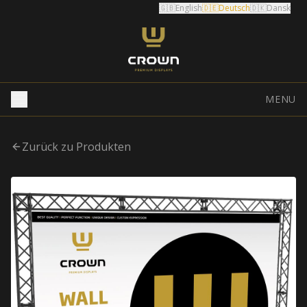
🇬🇧
English
🇩🇪
Deutsch
🇩🇰
Dansk
MENU
Zurück zu Produkten