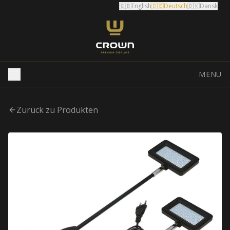
🇬🇧
English
🇩🇪
Deutsch
🇩🇰
Dansk
MENU
Zurück zu Produkten