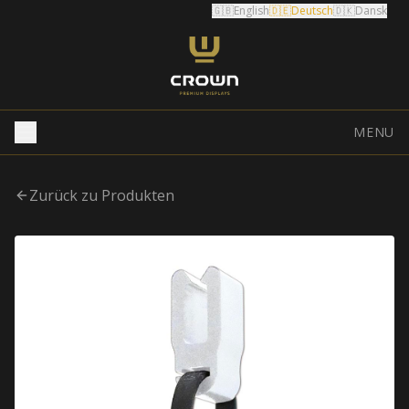
🇬🇧
English
🇩🇪
Deutsch
🇩🇰
Dansk
MENU
Zurück zu Produkten