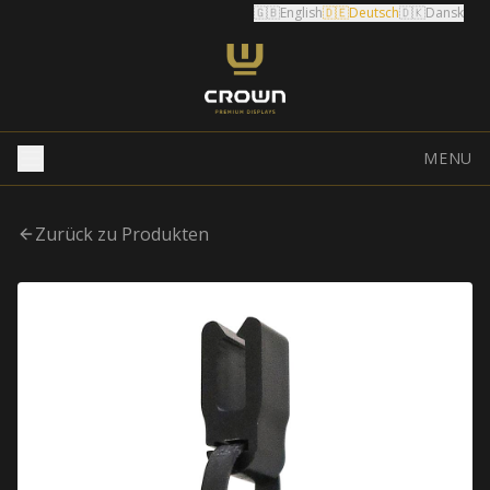
🇬🇧
English
🇩🇪
Deutsch
🇩🇰
Dansk
MENU
Zurück zu Produkten