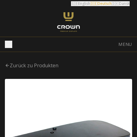
🇬🇧
English
🇩🇪
Deutsch
🇩🇰
Dansk
MENU
Zurück zu Produkten