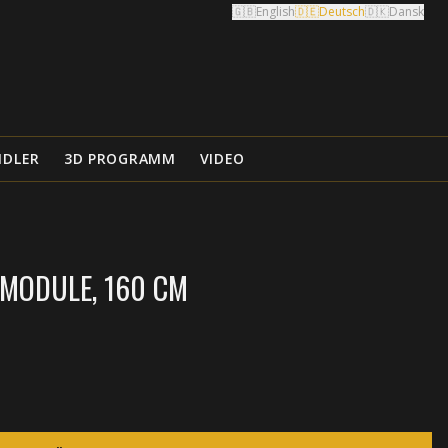
🇬🇧
English
🇩🇪
Deutsch
🇩🇰
Dansk
NDLER
3D PROGRAMM
VIDEO
MODULE, 160 CM