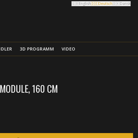
🇬🇧
English
🇩🇪
Deutsch
🇩🇰
Dansk
NDLER
3D PROGRAMM
VIDEO
MODULE, 160 CM