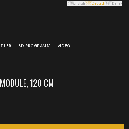
🇬🇧
English
🇩🇪
Deutsch
🇩🇰
Dansk
NDLER
3D PROGRAMM
VIDEO
MODULE, 120 CM