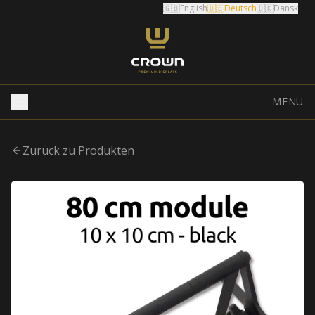
🇬🇧
English
🇩🇪
Deutsch
🇩🇰
Dansk
MENU
Zurück zu Produkten