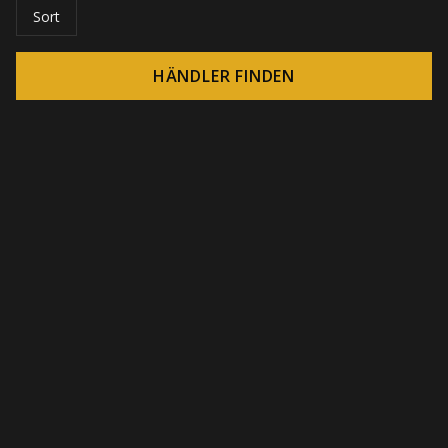
Sort
HÄNDLER FINDEN
© 2026 CROWN - Endlose Display-Lösungen
-
DSI / DSE