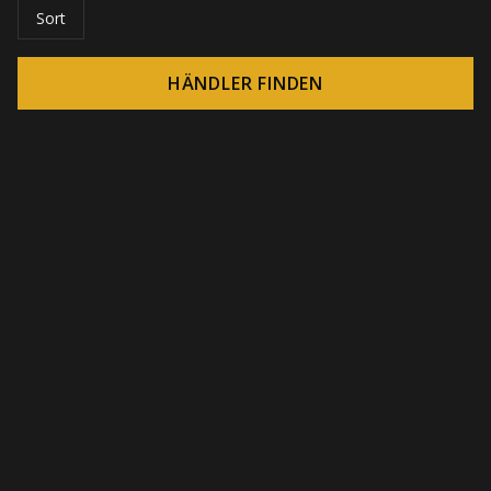
Sort
HÄNDLER FINDEN
© 2026 CROWN - Endlose Display-Lösungen
-
DSI / DSE