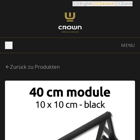
🇬🇧
English
🇩🇪
Deutsch
🇩🇰
Dansk
MENU
Zurück zu Produkten