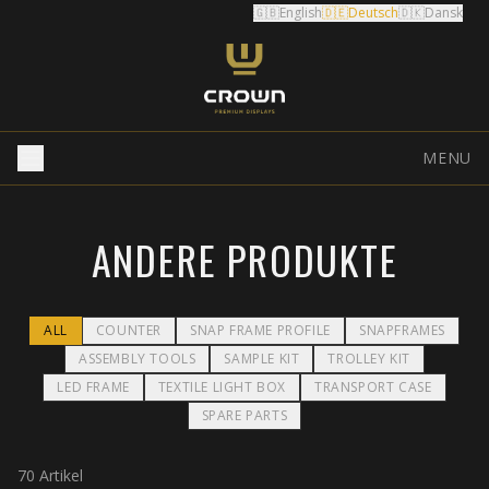
🇬🇧
English
🇩🇪
Deutsch
🇩🇰
Dansk
MENU
ANDERE PRODUKTE
ALL
COUNTER
SNAP FRAME PROFILE
SNAPFRAMES
ASSEMBLY TOOLS
SAMPLE KIT
TROLLEY KIT
LED FRAME
TEXTILE LIGHT BOX
TRANSPORT CASE
SPARE PARTS
70
Artikel