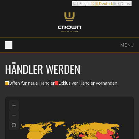
🇬🇧
English
🇩🇪
Deutsch
🇩🇰
Dansk
MENU
HÄNDLER WERDEN
Offen für neue Händler
Exklusiver Händler vorhanden