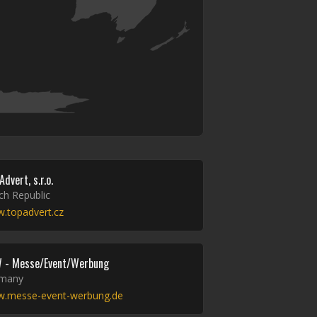
Advert, s.r.o.
ch Republic
.topadvert.cz
 - Messe/Event/Werbung
many
.messe-event-werbung.de