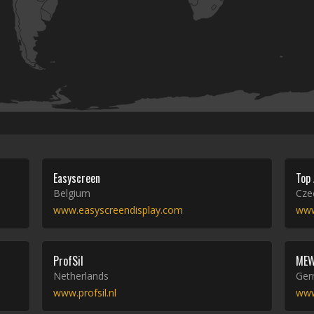
Easyscreen
Top 
Belgium
Cze
www.easyscreendisplay.com
www
ProfSil
MEW
Netherlands
Ger
www.profsil.nl
www