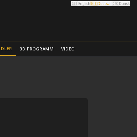
🇬🇧
English
🇩🇪
Deutsch
🇩🇰
Dansk
NDLER
3D PROGRAMM
VIDEO