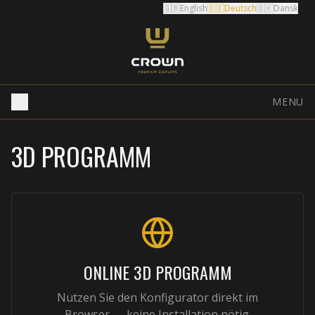
🇬🇧
English
🇩🇪
Deutsch
🇩🇰
Dansk
MENU
3D PROGRAMM
ONLINE 3D PROGRAMM
Nutzen Sie den Konfigurator direkt im
Browser — keine Installation nötig.