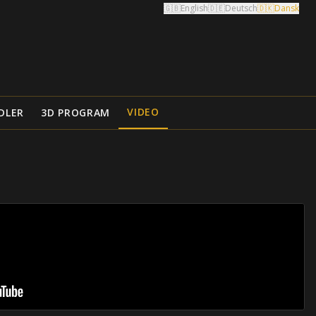
🇬🇧
English
🇩🇪
Deutsch
🇩🇰
Dansk
VIDEO
DLER
3D PROGRAM