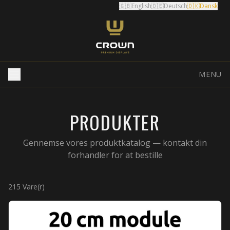
🇬🇧
English
🇩🇪
Deutsch
🇩🇰
Dansk
MENU
PRODUKTER
Gennemse vores produktkatalog — kontakt din
forhandler for at bestille
215
Vare(r)