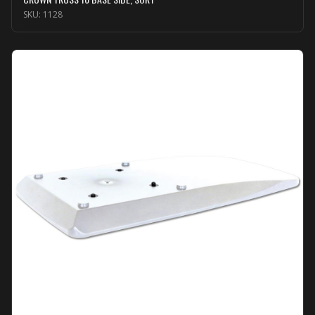
SKU:
1128