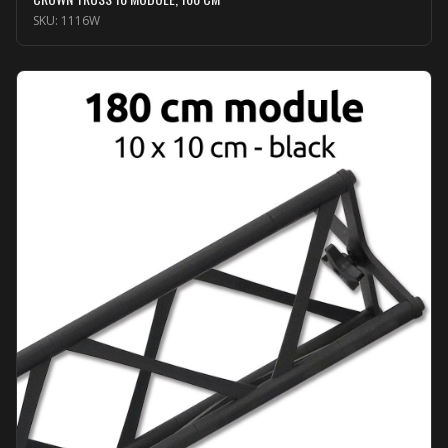
SKU:
1116W