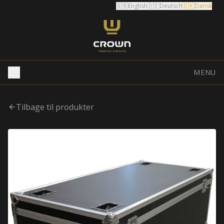
🇬🇧
English
🇩🇪
Deutsch
🇩🇰
Dansk
MENU
Tilbage til produkter