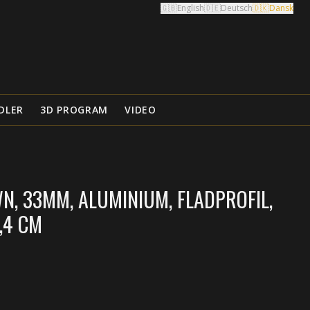
🇬🇧
English
🇩🇪
Deutsch
🇩🇰
Dansk
DLER
3D PROGRAM
VIDEO
N, 33MM, ALUMINIUM, FLADPROFIL,
9,4 CM