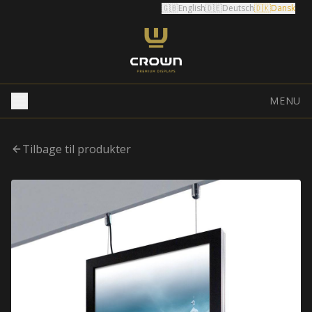
🇬🇧
English
🇩🇪
Deutsch
🇩🇰
Dansk
MENU
Tilbage til produkter