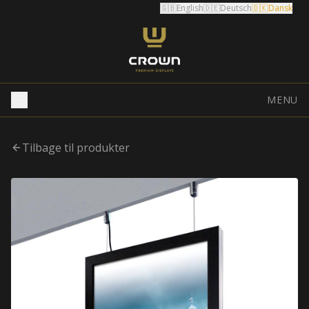
🇬🇧
English
🇩🇪
Deutsch
🇩🇰
Dansk
MENU
Tilbage til produkter