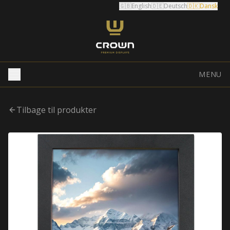
🇬🇧
English
🇩🇪
Deutsch
🇩🇰
Dansk
MENU
Tilbage til produkter