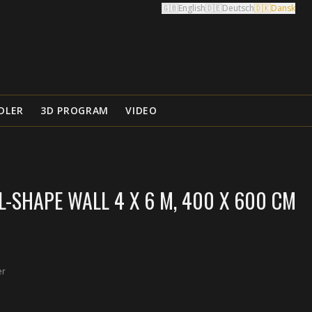
🇬🇧
English
🇩🇪
Deutsch
🇩🇰
Dansk
DLER
3D PROGRAM
VIDEO
-SHAPE WALL 4 X 6 M, 400 X 600 CM
er