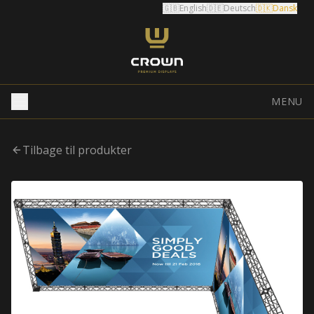
🇬🇧
English
🇩🇪
Deutsch
🇩🇰
Dansk
MENU
Tilbage til produkter