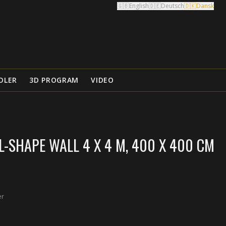
🇬🇧
English
🇩🇪
Deutsch
🇩🇰
Dansk
DLER
3D PROGRAM
VIDEO
-SHAPE WALL 4 X 4 M, 400 X 400 CM
er