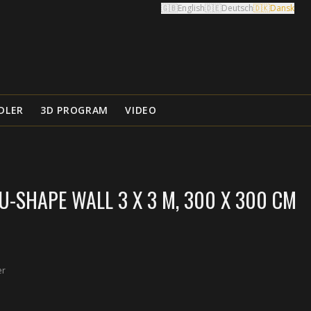
🇬🇧
English
🇩🇪
Deutsch
🇩🇰
Dansk
DLER
3D PROGRAM
VIDEO
-SHAPE WALL 3 X 3 M, 300 X 300 CM
er