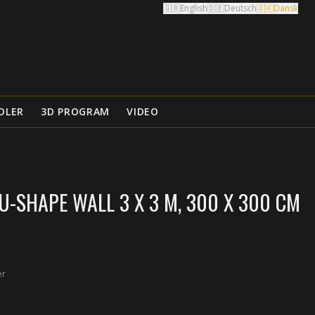
🇬🇧
English
🇩🇪
Deutsch
🇩🇰
Dansk
DLER
3D PROGRAM
VIDEO
-SHAPE WALL 3 X 3 M, 300 X 300 CM
er