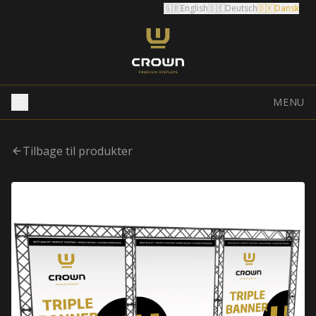
🇬🇧
English
🇩🇪
Deutsch
🇩🇰
Dansk
MENU
Tilbage til produkter