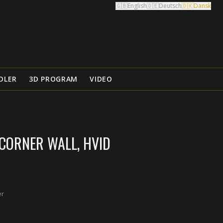
🇬🇧
English
🇩🇪
Deutsch
🇩🇰
Dansk
DLER
3D PROGRAM
VIDEO
CORNER WALL, HVID
er