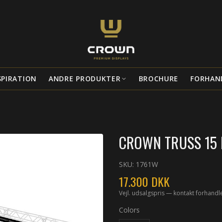
SPIRATION
ANDRE PRODUKTER
BROCHURE
FORHAN
CROWN TRUSS 15 L
SKU:
1761W
17.300
DKK
Vejl. udsalgspris — kontakt forhandl
Colors