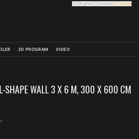
🇬🇧
English
🇩🇪
Deutsch
🇩🇰
Dansk
DLER
3D PROGRAM
VIDEO
-SHAPE WALL 3 X 6 M, 300 X 600 CM
er