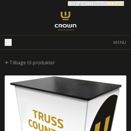
🇬🇧
English
🇩🇪
Deutsch
🇩🇰
Dansk
MENU
Tilbage til produkter